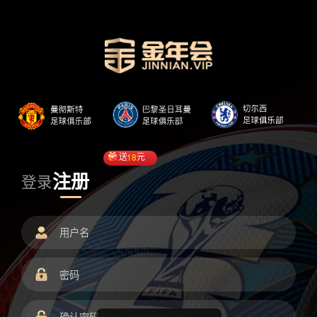
送
18
元
注册
登录