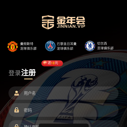
送
18
元
注册
登录